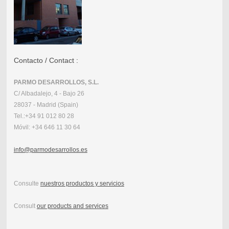
Contacto / Contact :
PARMO DESARROLLOS, S.L.
C/ Albadalejo, 4 - Bajo 26
28037 - Madrid (Spain)
Tel.:
+34 91 012 80 28
Móvil:
+34 646 11 30 64
info@parmodesarrollos.es
Consulte
nuestros productos y servicios
Consult
our products and services