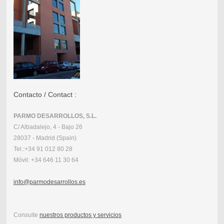
Contacto / Contact :
PARMO DESARROLLOS, S.L.
C/ Albadalejo, 4 - Bajo 26
28037 - Madrid (Spain)
Tel.:
+34 91 012 80 28
Móvil:
+34 646 11 30 64
info@parmodesarrollos.es
Consulte
nuestros productos y servicios